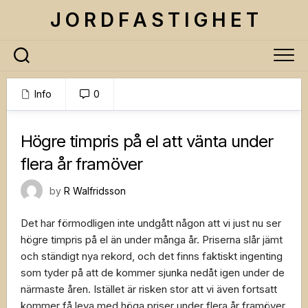
Skip
J O R D F A S T I G H E T
to
content
Info
0
24 september, 2022
Högre timpris på el att vänta under
flera år framöver
by
R Walfridsson
Det har förmodligen inte undgått någon att vi just nu ser
högre timpris på el än under många år. Priserna slår jämt
och ständigt nya rekord, och det finns faktiskt ingenting
som tyder på att de kommer sjunka nedåt igen under de
närmaste åren. Istället är risken stor att vi även fortsatt
kommer få leva med höga priser under flera år framöver.