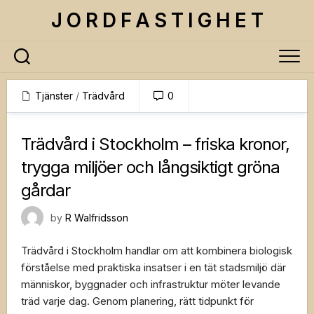
Skip
J O R D F A S T I G H E T
to
content
Tjänster
/
Trädvård
0
18 augusti, 2025
Trädvård i Stockholm – friska kronor,
trygga miljöer och långsiktigt gröna
gårdar
by
R Walfridsson
Trädvård i Stockholm handlar om att kombinera biologisk
förståelse med praktiska insatser i en tät stadsmiljö där
människor, byggnader och infrastruktur möter levande
träd varje dag. Genom planering, rätt tidpunkt för