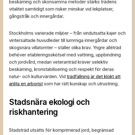
beskärning och skonsamma metoder stärks trädens
vitalitet samtidigt som risker minskar vid lekplatser,
gångstråk och innergårdar.
Stockholms varierade miljöer – från vindutsatta kajer och
vinter­saltade huvudleder till lummiga innergårdar och
skogsnära villatomter – ställer olika krav. Yngre alléträd
behöver etableringsskötsel med vattning, uppbindning
och jordvård, medan veteranträd kräver selektiv
beskärning, kronstabilisering och respekt för deras
natur- och kulturvärden. Vid
trädfällning är det klokt att
anlita en arborist
som har rätt kunskap och utrustning.
Stadsnära ekologi och
riskhantering
Stadsträd utsätts för komprimerad jord, begränsad