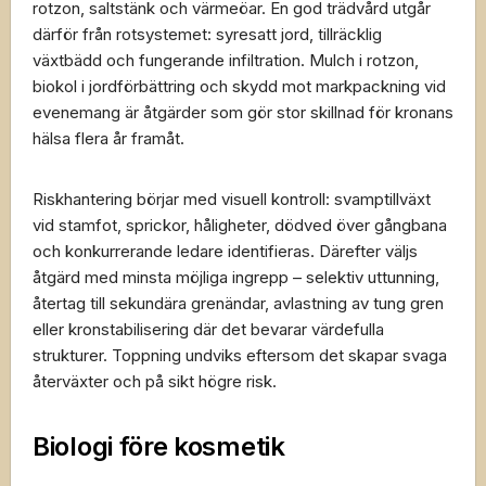
rotzon, saltstänk och värmeöar. En god trädvård utgår
därför från rotsystemet: syresatt jord, tillräcklig
växtbädd och fungerande infiltration. Mulch i rotzon,
biokol i jordförbättring och skydd mot markpackning vid
evenemang är åtgärder som gör stor skillnad för kronans
hälsa flera år framåt.
Riskhantering börjar med visuell kontroll: svamptillväxt
vid stamfot, sprickor, håligheter, dödved över gångbana
och konkurrerande ledare identifieras. Därefter väljs
åtgärd med minsta möjliga ingrepp – selektiv uttunning,
återtag till sekundära grenändar, avlastning av tung gren
eller kronstabilisering där det bevarar värdefulla
strukturer. Toppning undviks eftersom det skapar svaga
återväxter och på sikt högre risk.
Biologi före kosmetik