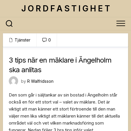
Skip
J O R D F A S T I G H E T
to
content
Tjänster
0
28 oktober, 2021
3 tips när en mäklare i Ängelholm
ska anlitas
by
R Walfridsson
Den som går i säljtankar av sin bostad i Ängelholm står
också en för ett stort val – valet av mäklare. Det är
viktigt att man känner ett stort förtroende till den man
väljer men lika viktigt att mäklaren känner till det aktuella
området väl och vet vilken marknadsföring som
fungerar. Nedan följer 3 bra tips inför valet.