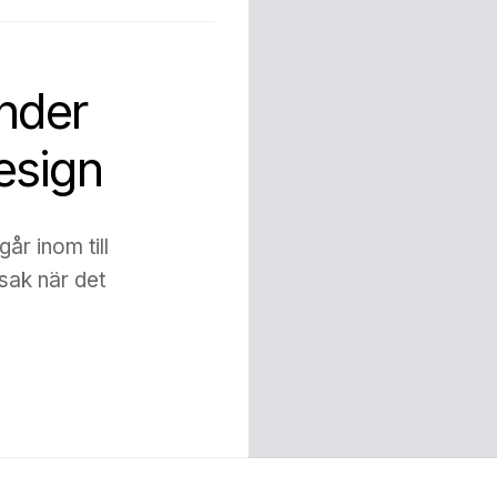
ender
esign
år inom till
sak när det