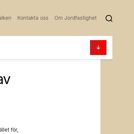
alken
Kontakta oss
Om Jordfastighet
21 februari, 2021
av
let för,