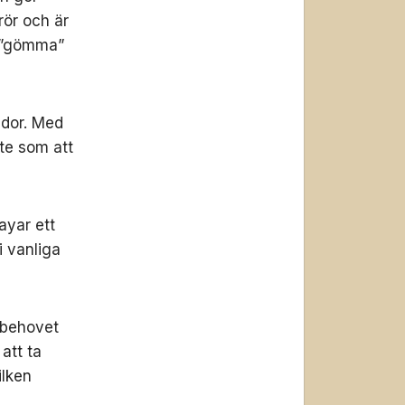
rör och är
t ”gömma”
ador. Med
ite som att
ayar ett
i vanliga
 behovet
 att ta
ilken