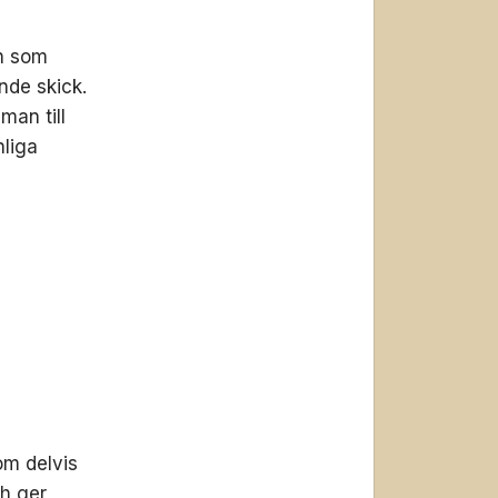
en som
nde skick.
man till
nliga
om delvis
ch ger