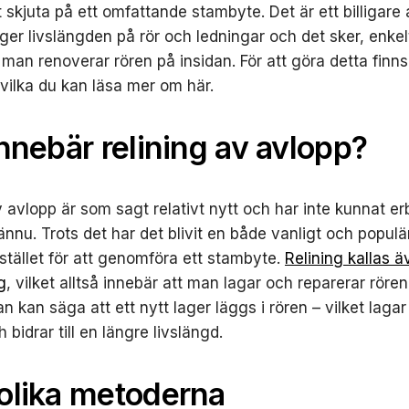
tt skjuta på ett omfattande stambyte. Det är ett billigare 
ger livslängden på rör och ledningar och det sker, enkelt
man renoverar rören på insidan. För att göra detta finns 
vilka du kan läsa mer om här.
nnebär relining av avlopp?
v avlopp är som sagt relativt nytt och har inte kunnat er
nnu. Trots det har det blivit en både vanligt och populä
istället för att genomföra ett stambyte.
Relining kallas ä
g
, vilket alltså innebär att man lagar och reparerar röre
n kan säga att ett nytt lager läggs i rören – vilket laga
 bidrar till en längre livslängd.
olika metoderna