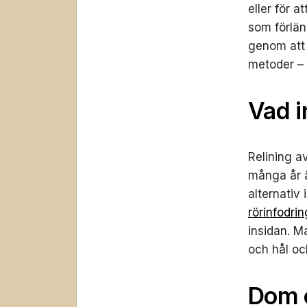
eller för a
som förlän
genom att 
metoder – 
Vad i
Relining a
många år ä
alternativ 
rörinfodrin
insidan. Ma
och hål och
Dom 