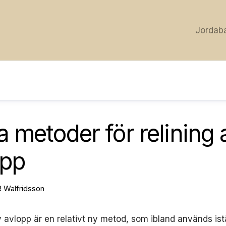
Jordab
a metoder för relining 
opp
R Walfridsson
v avlopp är en relativt ny metod, som ibland används istäl