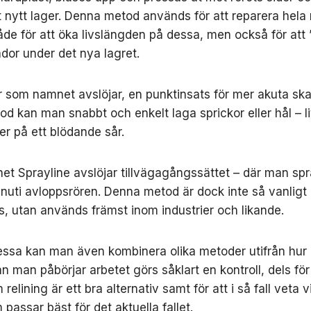
 nytt lager. Denna metod används för att reparera hela 
både för att öka livslängden på dessa, men också för at
dor under det nya lagret.
är som namnet avslöjar, en punktinsats för mer akuta sk
d kan man snabbt och enkelt laga sprickor eller hål – l
er på ett blödande sår.
t Sprayline avslöjar tillvägagångssättet – där man spr
 inuti avloppsrören. Denna metod är dock inte så vanligt 
, utan används främst inom industrier och likande.
ssa kan man även kombinera olika metoder utifrån hur
an man påbörjar arbetet görs såklart en kontroll, dels för
relining är ett bra alternativ samt för att i så fall veta v
passar bäst för det aktuella fallet.