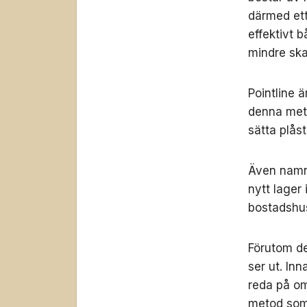
därmed ett
effektivt 
mindre ska
Pointline 
denna meto
sätta plåst
Även namne
nytt lager
bostadshus
Förutom de
ser ut. Inn
reda på om 
metod som 