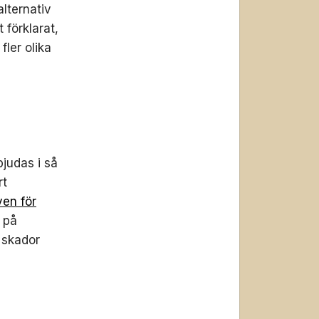
alternativ
 förklarat,
fler olika
bjudas i så
rt
ven för
n på
r skador