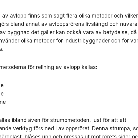
ng av avlopp finns som sagt flera olika metoder och vilk
örs bland annat av avloppsrörens livslängd och nuvara
 av byggnad det gäller kan också vara av betydelse, då 
vänder olika metoder för industribyggnader och för va
s.
metoderna för relining av avlopp kallas:
ne
ne
ine
allas ibland även för strumpmetoden, just för att ett
ande verktyg förs ned i avloppsröret. Denna strumpa, s
härdplast, blåses upp och pressas ut mot rörets sidor o