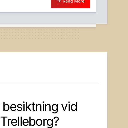
Read More
 besiktning vid
i Trelleborg?