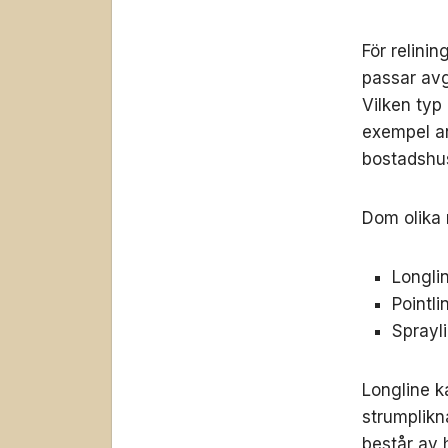
För relini
passar avg
Vilken typ
exempel an
bostadshu
Dom olika 
Longli
Pointli
Sprayl
Longline k
strumplikn
består av 