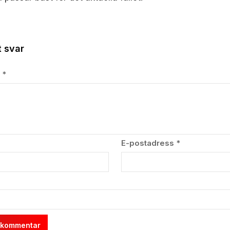
 svar
r
*
E-postadress
*