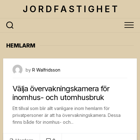
Skip
J O R D F A S T I G H E T
to
content
HEMLARM
28 september, 2020
by
R Walfridsson
Välja övervakningskamera för
inomhus- och utomhusbruk
Ett tillval som blir allt vanligare inom hemlarm för
privatpersoner är att ha övervakningskamera. Dessa
finns både för inomhus- och...