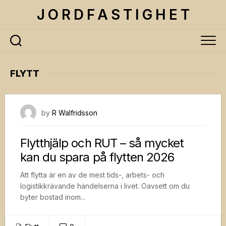
Skip
J O R D F A S T I G H E T
to
content
FLYTT
29 januari, 2026
by
R Walfridsson
Flytthjälp och RUT – så mycket
kan du spara på flytten 2026
Att flytta är en av de mest tids-, arbets- och
logistikkrävande händelserna i livet. Oavsett om du
byter bostad inom...